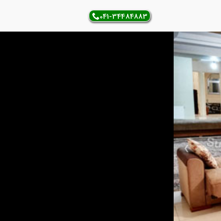
041-34484883
❯