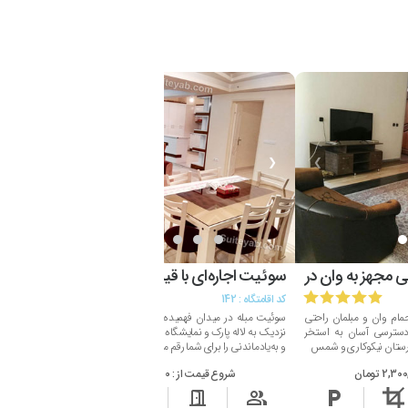
❮
❯
❮
❯
مجهز به وان در حمام
سوئیت اجاره‌ای با قیمت مناسب در میدان فهمید
اجاره 
کد اقامتگاه :
142
کد اقامتگ
حمام وان و مبلمان راحتی
سوئیت مبله در میدان فهمیده با آسانسور و مبلمان شیک،
آپارتمان
دسترسی آسان به استخر
نزدیک به لاله پارک و نمایشگاه بین‌المللی تبریز، اقامتی راحت
آبرسان ت
ارستان نیکوکاری و شمس
و به‌یادماندنی را برای شما رقم می‌زند.
اسکان، 
2,3 تومان
شروع قیمت از :
3,000,000 تومان