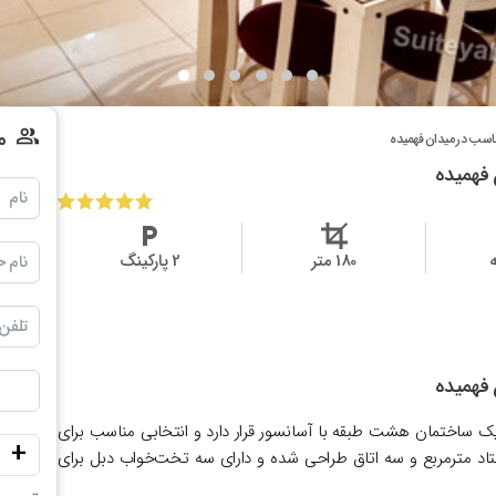
م
ناسب در میدان فهمیده
 فهمیده
نام
180 متر
2 پارکینگ
نام خ
تلفن
 فهمیده
 یک ساختمان هشت طبقه با آسانسور قرار دارد و انتخابی مناسب برای
+
د مترمربع
و
سه اتاق
طراحی شده و دارای
سه تخت‌خواب دبل
برای