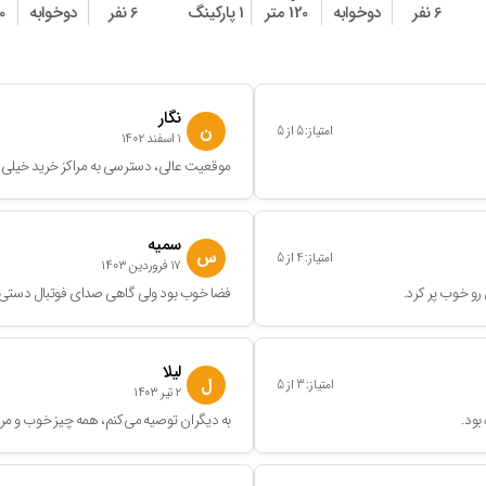
6 نفر
دوخوابه
120 متر
1 پارکینگ
6 نفر
دوخوابه
50
نگار
ن
امتیاز:
5
از
5
۱ اسفند ۱۴۰۲
موقعیت عالی، دسترسی به مراکز خرید خیلی 
سمیه
س
امتیاز:
4
از
5
۱۷ فروردین ۱۴۰۳
رو خوب پر کرد.
فضا خوب بود ولی گاهی صدای فوتبال دستی و 
لیلا
ل
امتیاز:
3
از
5
۲ تیر ۱۴۰۳
بود.
به دیگران توصیه می‌کنم، همه چیز خوب و مر