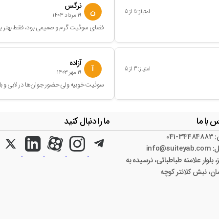
نرگس
ن
امتیاز:
5
از
5
۱۹ مرداد ۱۴۰۳
فضای سوئیت گرم و صمیمی بود، فقط بهتر بود 
آزاده
آ
امتیاز:
3
از
5
۱۹ مهر ۱۴۰۳
سوئیت خوبیه ولی حضور جوان‌ها در لابی و
 با ما
ما را دنبال کنید
‎041-3
info@suite
، بلوار علامنه طباطبائی، نرسیده به
ان، نبش کلانتر کوچه