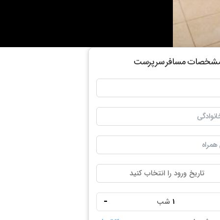
شخصات مسافر سرپرست
انوادگی
 همراه
-
شب